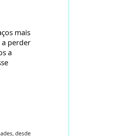
ços mais 
 a perder 
os a 
se 
ades, desde 