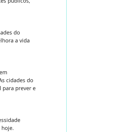
es públicos, 
dades do 
lhora a vida 
sem 
s cidades do 
l para prever e 
essidade 
 hoje.