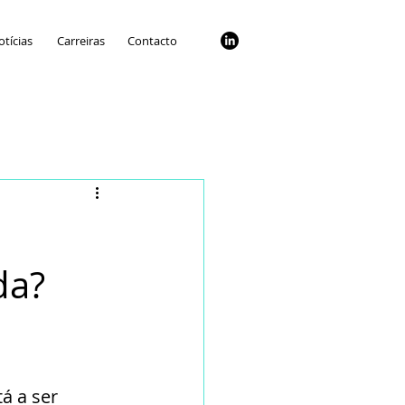
tícias
Carreiras
Contacto
da?
á a ser 