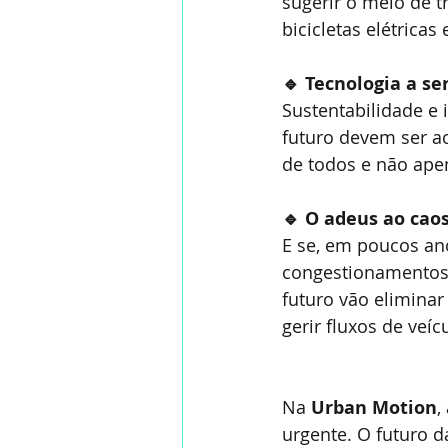
sugerir o meio de t
bicicletas elétrica
🔹 Tecnologia a se
Sustentabilidade e 
futuro devem ser ac
de todos e não ape
🔹 O adeus ao cao
E se, em poucos ano
congestionamentos 
futuro vão eliminar 
gerir fluxos de veí
Na 
Urban Motion
,
urgente. O futuro d