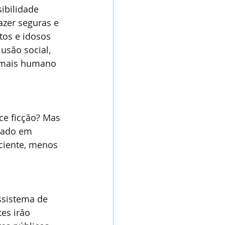
ibilidade 
azer seguras e 
tos e idosos 
são social, 
 mais humano 
ce ficção? Mas 
tado em 
ciente, menos 
ssistema de 
es irão 