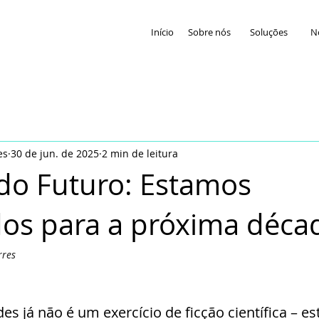
Início
Sobre nós
Soluções
No
es
30 de jun. de 2025
2 min de leitura
do Futuro: Estamos
os para a próxima déca
rres
es já não é um exercício de ficção científica – est